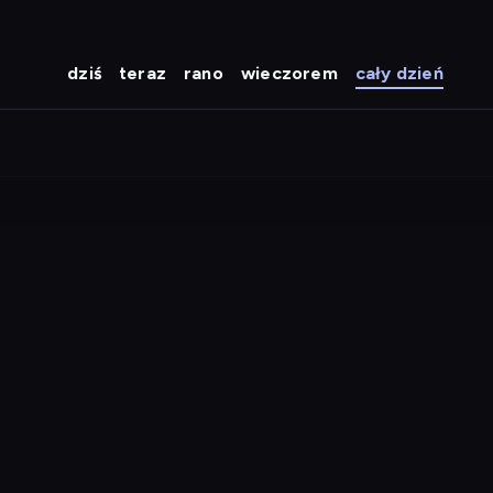
dziś
teraz
rano
wieczorem
cały dzień