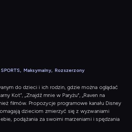
N SPORTS
,
Maksymalny
,
Rozszerzony
wanym do dzieci i ich rodzin, gdzie można oglądać
Czarny Kot”, „Znajdź mnie w Paryżu", „Raven na
ównież filmów. Propozycje programowe kanału Disney
 pomagają dzieciom zmierzyć się z wyzwaniami
siebie, podążania za swoimi marzeniami i spędzania