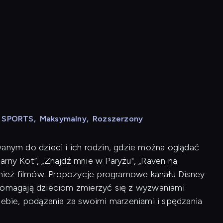
N SPORTS
,
Maksymalny
,
Rozszerzony
wanym do dzieci i ich rodzin, gdzie można oglądać
Czarny Kot”, „Znajdź mnie w Paryżu", „Raven na
ównież filmów. Propozycje programowe kanału Disney
 pomagają dzieciom zmierzyć się z wyzwaniami
siebie, podążania za swoimi marzeniami i spędzania