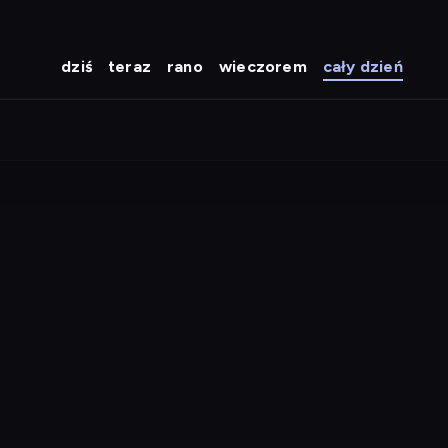
dziś
teraz
rano
wieczorem
cały dzień