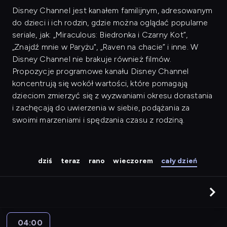
Disney Channel jest kanałem familijnym, adresowanym
do dzieci i ich rodzin, gdzie można oglądać popularne
seriale, jak: „Miraculous: Biedronka i Czarny Kot”,
„Znajdź mnie w Paryżu", „Raven na chacie” i inne. W
Disney Channel nie brakuje również filmów.
Propozycje programowe kanału Disney Channel
koncentrują się wokół wartości, które pomagają
dzieciom zmierzyć się z wyzwaniami okresu dorastania
i zachęcają do uwierzenia w siebie, podążania za
swoimi marzeniami i spędzania czasu z rodziną.
dziś
teraz
rano
wieczorem
cały dzień
04:00
Miraculous: