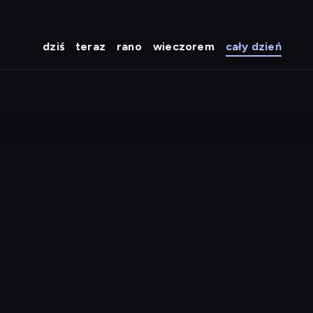
dziś
teraz
rano
wieczorem
cały dzień