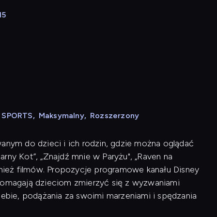
15
N SPORTS
,
Maksymalny
,
Rozszerzony
wanym do dzieci i ich rodzin, gdzie można oglądać
Czarny Kot”, „Znajdź mnie w Paryżu", „Raven na
ównież filmów. Propozycje programowe kanału Disney
 pomagają dzieciom zmierzyć się z wyzwaniami
siebie, podążania za swoimi marzeniami i spędzania