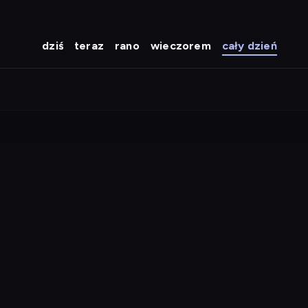
dziś
teraz
rano
wieczorem
cały dzień