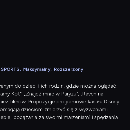
N SPORTS
,
Maksymalny
,
Rozszerzony
wanym do dzieci i ich rodzin, gdzie można oglądać
Czarny Kot”, „Znajdź mnie w Paryżu", „Raven na
ównież filmów. Propozycje programowe kanału Disney
 pomagają dzieciom zmierzyć się z wyzwaniami
siebie, podążania za swoimi marzeniami i spędzania