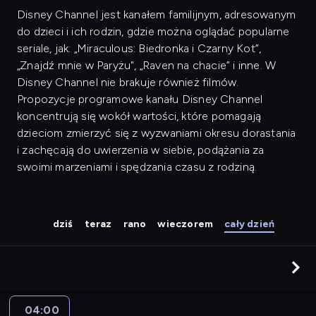
Disney Channel jest kanałem familijnym, adresowanym
do dzieci i ich rodzin, gdzie można oglądać popularne
seriale, jak: „Miraculous: Biedronka i Czarny Kot”,
„Znajdź mnie w Paryżu", „Raven na chacie” i inne. W
Disney Channel nie brakuje również filmów.
Propozycje programowe kanału Disney Channel
koncentrują się wokół wartości, które pomagają
dzieciom zmierzyć się z wyzwaniami okresu dorastania
i zachęcają do uwierzenia w siebie, podążania za
swoimi marzeniami i spędzania czasu z rodziną.
dziś
teraz
rano
wieczorem
cały dzień
04:00
Miraculous: