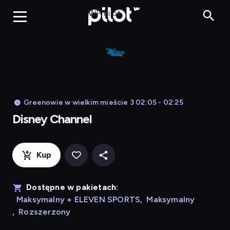
Disney Chan
WP Pilot
Greenowie w wielkim mieście 3 02:05 - 02:25
Disney Channel
Kup
Dostępne w pakietach:
Maksymalny + ELEVEN SPORTS
,
Maksymalny
,
Rozszerzony