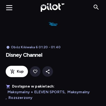
Disney Chan
WP Pilot
Obóz Kikiwaka 6 01:20 - 01:40
Disney Channel
Kup
Dostępne w pakietach:
Maksymalny + ELEVEN SPORTS
,
Maksymalny
,
Rozszerzony