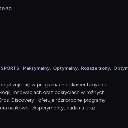
 10:30
e
N SPORTS
,
Maksymalny
,
Optymalny
,
Rozszerzony
,
Optym
pecjalizuje się w programach dokumentalnych i
ologii, innowacjach oraz odkryciach w różnych
Bros. Discovery i oferuje różnorodne programy,
ęcia naukowe, eksperymenty, badania oraz