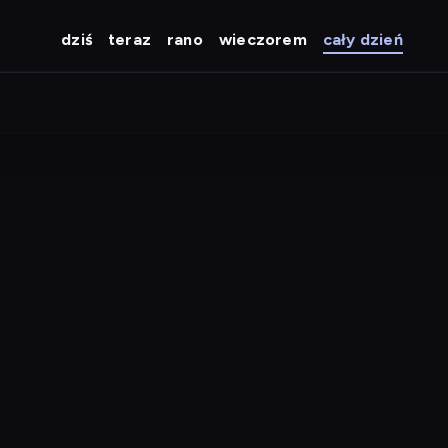
dziś
teraz
rano
wieczorem
cały dzień