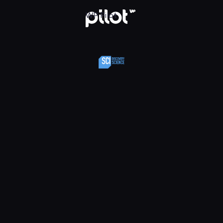
y Science, Oglądaj w WP Pilot
WP Pilot