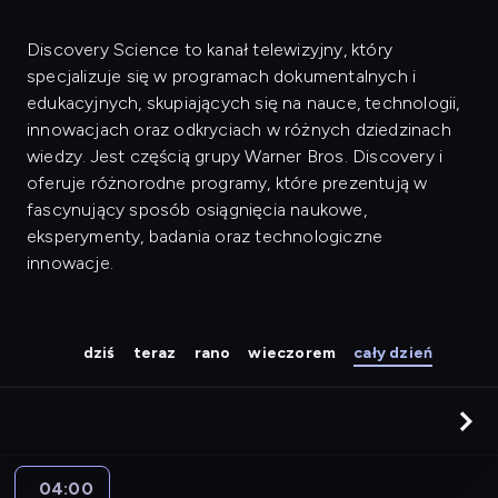
Discovery Science to kanał telewizyjny, który
specjalizuje się w programach dokumentalnych i
edukacyjnych, skupiających się na nauce, technologii,
innowacjach oraz odkryciach w różnych dziedzinach
wiedzy. Jest częścią grupy Warner Bros. Discovery i
oferuje różnorodne programy, które prezentują w
fascynujący sposób osiągnięcia naukowe,
eksperymenty, badania oraz technologiczne
innowacje.
dziś
teraz
rano
wieczorem
cały dzień
04:00
Jak