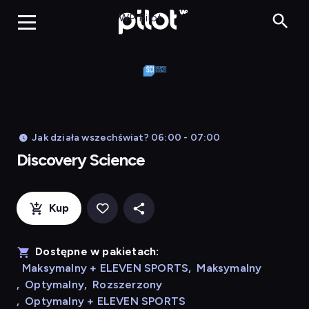
Discover
WP Pilot
Jak działa wszechświat? 06:00 - 07:00
Discovery Science
Kup
Dostępne w pakietach:
Maksymalny + ELEVEN SPORTS
,
Maksymalny
,
Optymalny
,
Rozszerzony
,
Optymalny + ELEVEN SPORTS