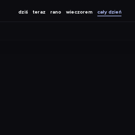
dziś
teraz
rano
wieczorem
cały dzień