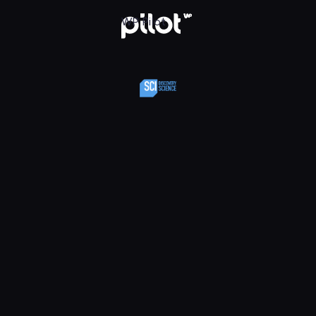
y Science, Oglądaj w WP Pilot
WP Pilot