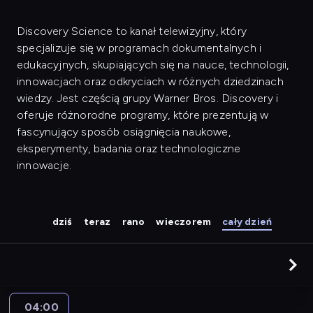
Discovery Science to kanał telewizyjny, który
specjalizuje się w programach dokumentalnych i
edukacyjnych, skupiających się na nauce, technologii,
innowacjach oraz odkryciach w różnych dziedzinach
wiedzy. Jest częścią grupy Warner Bros. Discovery i
oferuje różnorodne programy, które prezentują w
fascynujący sposób osiągnięcia naukowe,
eksperymenty, badania oraz technologiczne
innowacje.
dziś
teraz
rano
wieczorem
cały dzień
04:00
Tajemnice