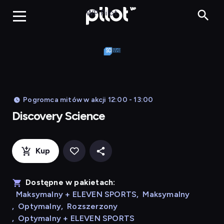
Discover
WP Pilot
Pogromca mitów w akcji 12:00 - 13:00
Discovery Science
Kup
Dostępne w pakietach:
Maksymalny + ELEVEN SPORTS
,
Maksymalny
,
Optymalny
,
Rozszerzony
,
Optymalny + ELEVEN SPORTS