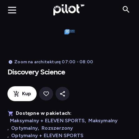
Discover
WP Pilot
Zoom na architekturę 07:00 - 08:00
Discovery Science
Kup
Dostępne w pakietach:
Maksymalny + ELEVEN SPORTS
,
Maksymalny
,
Optymalny
,
Rozszerzony
,
Optymalny + ELEVEN SPORTS