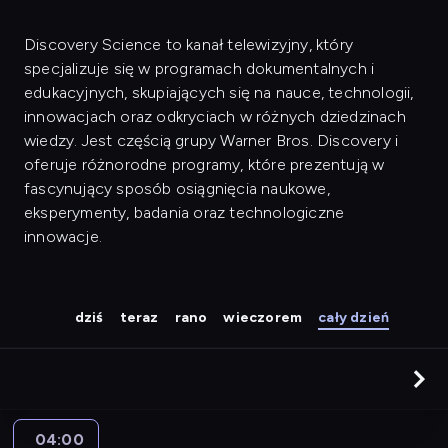
Discovery Science to kanał telewizyjny, który
specjalizuje się w programach dokumentalnych i
edukacyjnych, skupiających się na nauce, technologii,
innowacjach oraz odkryciach w różnych dziedzinach
wiedzy. Jest częścią grupy Warner Bros. Discovery i
oferuje różnorodne programy, które prezentują w
fascynujący sposób osiągnięcia naukowe,
eksperymenty, badania oraz technologiczne
innowacje.
dziś
teraz
rano
wieczorem
cały dzień
04:00
Jak