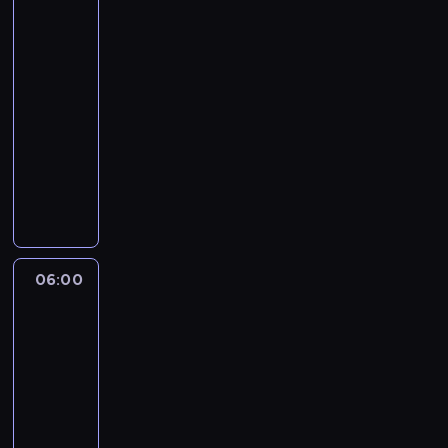
to
ł
h
m
jest
y
m
i
zrobione?
t
o
e
05:30
a
t
o
-
c
o
p
06:00
serial
h
c
r
dokumentalny
technika
k
y
o
u
k
d
W
c
l
u
p
h
o
k
r
e
w
c
o
n
y
j
g
n
c
i
r
06:00
Jak
y
h
s
a
działa
c
,
t
m
wszechświat?
h
m
a
i
6
,
r
b
e
06:00
e
o
i
o
-
l
ż
l
p
e
07:00
serial
o
i
r
k
dokumentalny
n
z
o