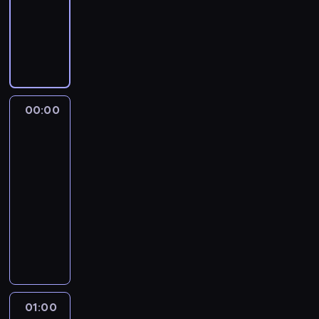
m
i
W
.
a
A
ą
p
P
h
w
w
s
u
h
o
i
s
i
t
i
l
ą
p
ę
e
l
l
s
r
n
r
T
y
w
a
a
o
o
w
o
w
W
w
r
00:00
Jak
o
j
i
y
e
r
działa
o
e
e
s
j
e
wszechświat?
d
u
t
p
.
s
00:00
z
s
a
ę
b
-
k
t
j
L
a
01:00
astronomia
serial
i
a
e
a
d
dokumentalny
c
l
m
l
a
h
e
n
T
e
j
f
n
i
w
k
ą
i
i
c
ó
.
l
l
a
z
r
O
e
m
d
e
c
k
g
a
o
g
y
o
e
01:00
Jak
c
t
o
p
l
n