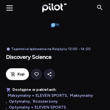
Discover
WP Pilot
Tajemnice lądowania na Księżycu 13:00 - 14:00
Discovery Science
Kup
Dostępne w pakietach:
Maksymalny + ELEVEN SPORTS
,
Maksymalny
,
Optymalny
,
Rozszerzony
,
Optymalny + ELEVEN SPORTS