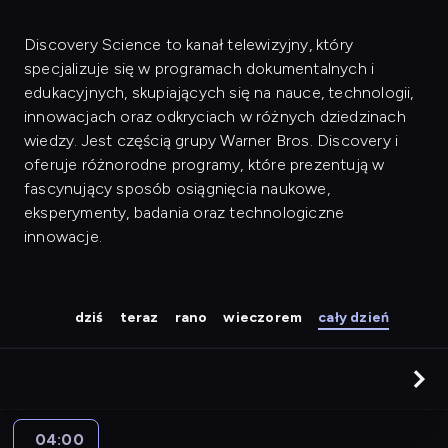
Discovery Science to kanał telewizyjny, który
specjalizuje się w programach dokumentalnych i
edukacyjnych, skupiających się na nauce, technologii,
innowacjach oraz odkryciach w różnych dziedzinach
wiedzy. Jest częścią grupy Warner Bros. Discovery i
oferuje różnorodne programy, które prezentują w
fascynujący sposób osiągnięcia naukowe,
eksperymenty, badania oraz technologiczne
innowacje.
dziś
teraz
rano
wieczorem
cały dzień
04:00
Autostrada