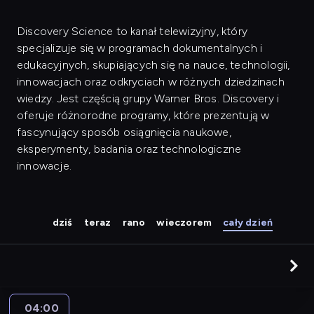
Discovery Science to kanał telewizyjny, który
specjalizuje się w programach dokumentalnych i
edukacyjnych, skupiających się na nauce, technologii,
innowacjach oraz odkryciach w różnych dziedzinach
wiedzy. Jest częścią grupy Warner Bros. Discovery i
oferuje różnorodne programy, które prezentują w
fascynujący sposób osiągnięcia naukowe,
eksperymenty, badania oraz technologiczne
innowacje.
dziś
teraz
rano
wieczorem
cały dzień
04:00
Autostrada