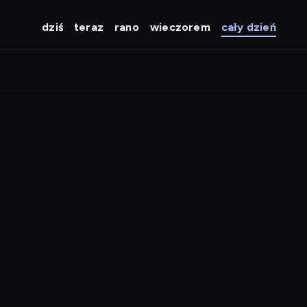
dziś
teraz
rano
wieczorem
cały dzień