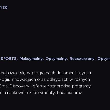
11:30
e
N SPORTS
,
Maksymalny
,
Optymalny
,
Rozszerzony
,
Optym
pecjalizuje się w programach dokumentalnych i
ologii, innowacjach oraz odkryciach w różnych
Bros. Discovery i oferuje różnorodne programy,
ęcia naukowe, eksperymenty, badania oraz