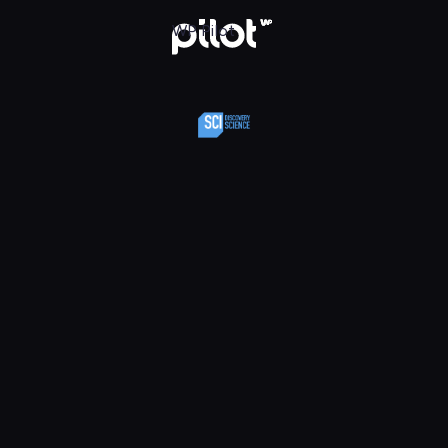
y Science, Oglądaj w WP Pilot
WP Pilot