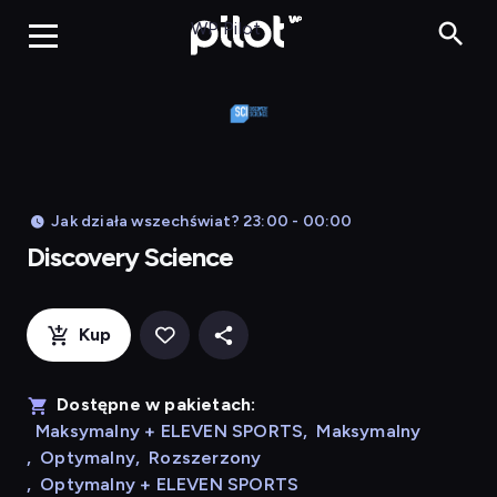
Discover
WP Pilot
Jak działa wszechświat? 23:00 - 00:00
Discovery Science
Kup
Dostępne w pakietach:
Maksymalny + ELEVEN SPORTS
,
Maksymalny
,
Optymalny
,
Rozszerzony
,
Optymalny + ELEVEN SPORTS