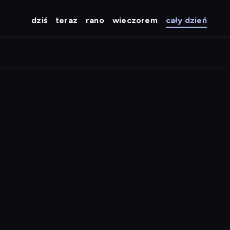
dziś
teraz
rano
wieczorem
cały dzień