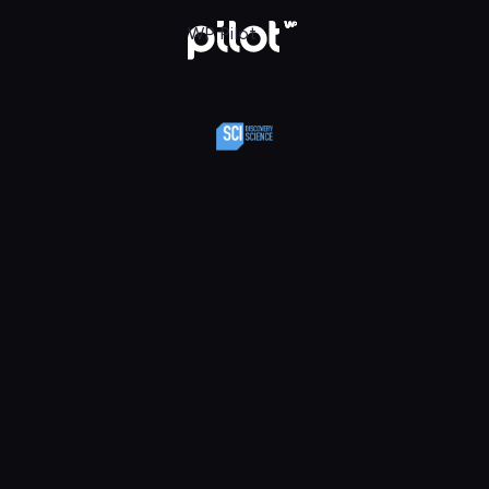
y Science, Oglądaj w WP Pilot
WP Pilot