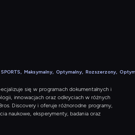
e
N SPORTS
,
Maksymalny
,
Optymalny
,
Rozszerzony
,
Optym
pecjalizuje się w programach dokumentalnych i
ologii, innowacjach oraz odkryciach w różnych
Bros. Discovery i oferuje różnorodne programy,
ęcia naukowe, eksperymenty, badania oraz