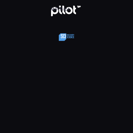
y Science, Oglądaj w WP Pilot
WP Pilot