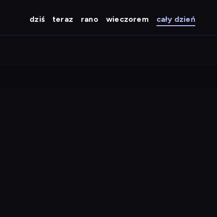
dziś
teraz
rano
wieczorem
cały dzień