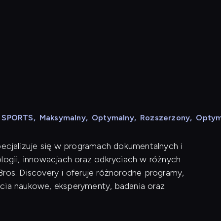
e
N SPORTS
,
Maksymalny
,
Optymalny
,
Rozszerzony
,
Optym
pecjalizuje się w programach dokumentalnych i
ologii, innowacjach oraz odkryciach w różnych
Bros. Discovery i oferuje różnorodne programy,
ęcia naukowe, eksperymenty, badania oraz