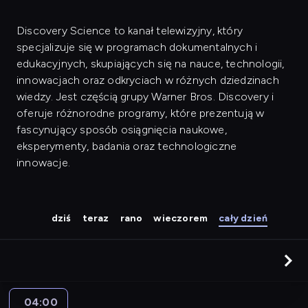
Discovery Science to kanał telewizyjny, który
specjalizuje się w programach dokumentalnych i
edukacyjnych, skupiających się na nauce, technologii,
innowacjach oraz odkryciach w różnych dziedzinach
wiedzy. Jest częścią grupy Warner Bros. Discovery i
oferuje różnorodne programy, które prezentują w
fascynujący sposób osiągnięcia naukowe,
eksperymenty, badania oraz technologiczne
innowacje.
dziś
teraz
rano
wieczorem
cały dzień
04:00
Jak