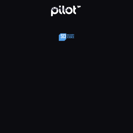
y Science, Oglądaj w WP Pilot
WP Pilot