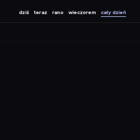
dziś
teraz
rano
wieczorem
cały dzień