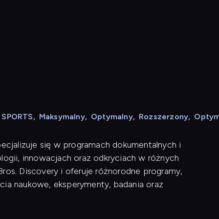
e
N SPORTS
,
Maksymalny
,
Optymalny
,
Rozszerzony
,
Optym
pecjalizuje się w programach dokumentalnych i
ologii, innowacjach oraz odkryciach w różnych
Bros. Discovery i oferuje różnorodne programy,
ęcia naukowe, eksperymenty, badania oraz