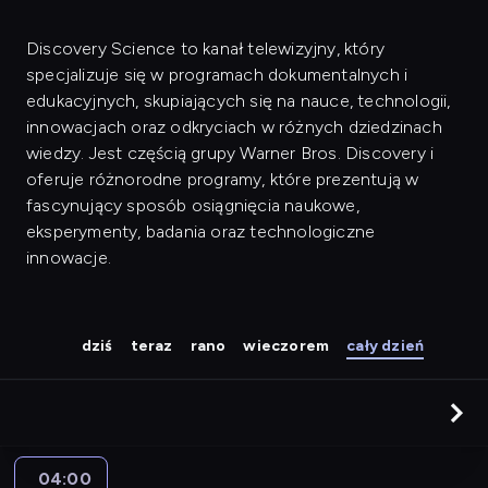
Discovery Science to kanał telewizyjny, który
specjalizuje się w programach dokumentalnych i
edukacyjnych, skupiających się na nauce, technologii,
innowacjach oraz odkryciach w różnych dziedzinach
wiedzy. Jest częścią grupy Warner Bros. Discovery i
oferuje różnorodne programy, które prezentują w
fascynujący sposób osiągnięcia naukowe,
eksperymenty, badania oraz technologiczne
innowacje.
dziś
teraz
rano
wieczorem
cały dzień
04:00
Tajemnice