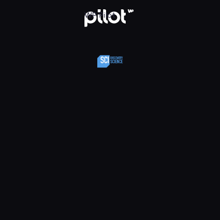
y Science, Oglądaj w WP Pilot
WP Pilot