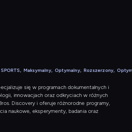
e
N SPORTS
,
Maksymalny
,
Optymalny
,
Rozszerzony
,
Optym
pecjalizuje się w programach dokumentalnych i
ologii, innowacjach oraz odkryciach w różnych
Bros. Discovery i oferuje różnorodne programy,
ęcia naukowe, eksperymenty, badania oraz