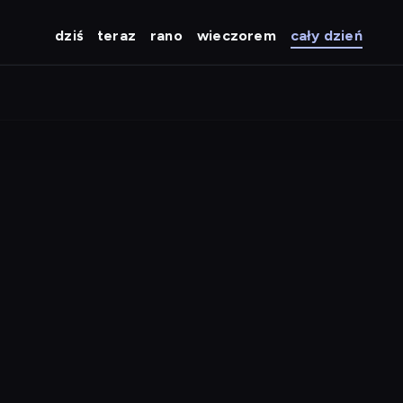
dziś
teraz
rano
wieczorem
cały dzień