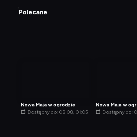
Polecane
nagranie
nagranie
z
z
tv
tv
Nowa Maja w ogrodzie
Nowa Maja w ogr
Dostępny do: 08.08, 01:05
Dostępny do: 0