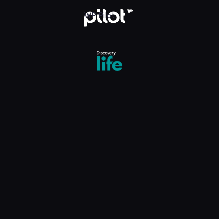
e 5
WP Pilot