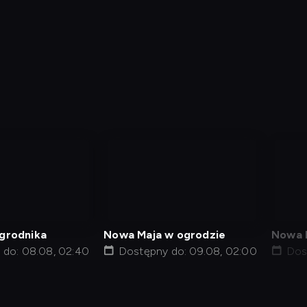
nagranie
nag
z
z
tv
tv
grodnika
Nowa Maja w ogrodzie
Nowa 
 do: 08.08, 02:40
Dostępny do: 09.08, 02:00
Dos