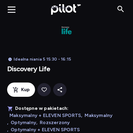
Discovery Li
WP Pilot
Idealna niania 5 15:30 - 16:15
Discovery Life
Kup
Dostępne w pakietach:
Maksymalny + ELEVEN SPORTS
,
Maksymalny
,
Optymalny
,
Rozszerzony
,
Optymalny + ELEVEN SPORTS