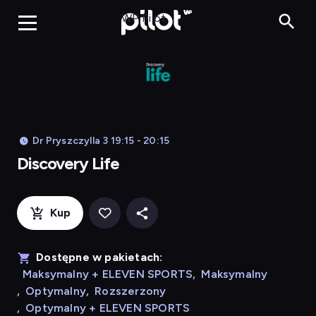
Discovery Li
WP Pilot
Dr Pryszczylla 3 19:15 - 20:15
Discovery Life
Kup
Dostępne w pakietach:
Maksymalny + ELEVEN SPORTS
,
Maksymalny
,
Optymalny
,
Rozszerzony
,
Optymalny + ELEVEN SPORTS