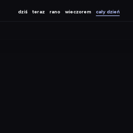
dziś
teraz
rano
wieczorem
cały dzień