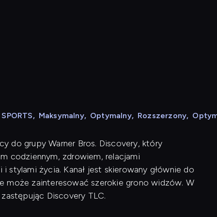
N SPORTS
,
Maksymalny
,
Optymalny
,
Rozszerzony
,
Optym
ący do grupy Warner Bros. Discovery, który
em codziennym, zdrowiem, relacjami
 stylami życia. Kanał jest skierowany głównie do
a, że może zainteresować szerokie grono widzów. W
 zastępując Discovery TLC.