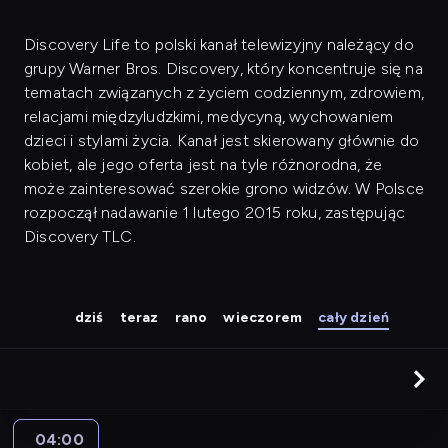
Discovery Life to polski kanał telewizyjny należący do
grupy Warner Bros. Discovery, który koncentruje się na
tematach związanych z życiem codziennym, zdrowiem,
relacjami międzyludzkimi, medycyną, wychowaniem
dzieci i stylami życia. Kanał jest skierowany głównie do
kobiet, ale jego oferta jest na tyle różnorodna, że
może zainteresować szerokie grono widzów. W Polsce
rozpoczął nadawanie 1 lutego 2015 roku, zastępując
Discovery TLC.
dziś
teraz
rano
wieczorem
cały dzień
04:00
Klinika