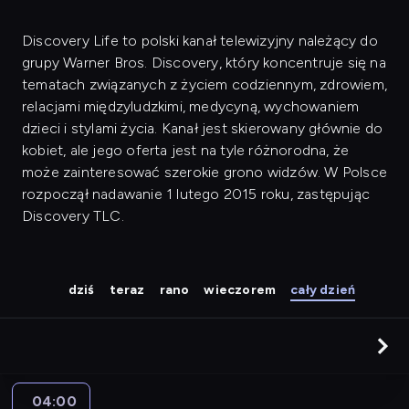
Discovery Life to polski kanał telewizyjny należący do
grupy Warner Bros. Discovery, który koncentruje się na
tematach związanych z życiem codziennym, zdrowiem,
relacjami międzyludzkimi, medycyną, wychowaniem
dzieci i stylami życia. Kanał jest skierowany głównie do
kobiet, ale jego oferta jest na tyle różnorodna, że
może zainteresować szerokie grono widzów. W Polsce
rozpoczął nadawanie 1 lutego 2015 roku, zastępując
Discovery TLC.
dziś
teraz
rano
wieczorem
cały dzień
04:00
Beauty