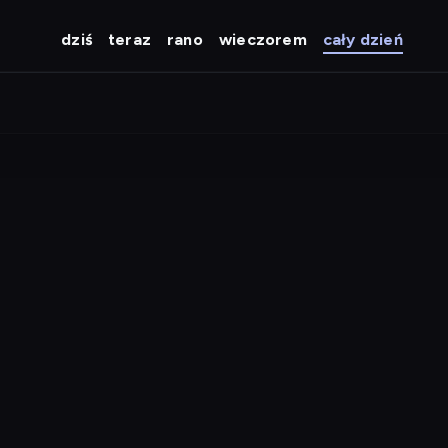
dziś
teraz
rano
wieczorem
cały dzień