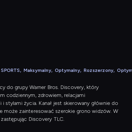
N SPORTS
,
Maksymalny
,
Optymalny
,
Rozszerzony
,
Optym
ący do grupy Warner Bros. Discovery, który
em codziennym, zdrowiem, relacjami
 stylami życia. Kanał jest skierowany głównie do
a, że może zainteresować szerokie grono widzów. W
 zastępując Discovery TLC.