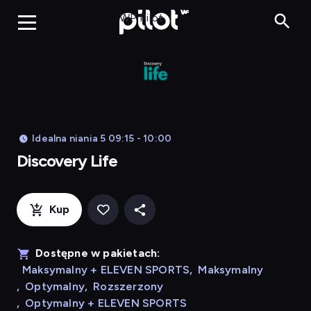
Discovery Li
WP Pilot
Idealna niania 5 09:15 - 10:00
Discovery Life
Kup
Dostępne w pakietach:
Maksymalny + ELEVEN SPORTS
,
Maksymalny
,
Optymalny
,
Rozszerzony
,
Optymalny + ELEVEN SPORTS