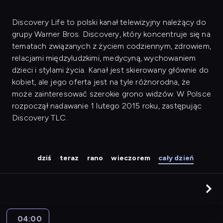
Discovery Life to polski kanał telewizyjny należący do
grupy Warner Bros. Discovery, który koncentruje się na
tematach związanych z życiem codziennym, zdrowiem,
relacjami międzyludzkimi, medycyną, wychowaniem
dzieci i stylami życia. Kanał jest skierowany głównie do
kobiet, ale jego oferta jest na tyle różnorodna, że
może zainteresować szerokie grono widzów. W Polsce
rozpoczął nadawanie 1 lutego 2015 roku, zastępując
Discovery TLC.
dziś
teraz
rano
wieczorem
cały dzień
04:00
Beauty