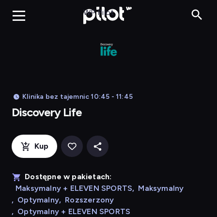
Discovery Li
WP Pilot
Klinika bez tajemnic 10:45 - 11:45
Discovery Life
Kup
Dostępne w pakietach:
Maksymalny + ELEVEN SPORTS
,
Maksymalny
,
Optymalny
,
Rozszerzony
,
Optymalny + ELEVEN SPORTS