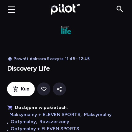
Discovery Li
WP Pilot
Powrót doktora Szczyta 11:45 - 12:45
Discovery Life
Kup
Dostępne w pakietach:
Maksymalny + ELEVEN SPORTS
,
Maksymalny
,
Optymalny
,
Rozszerzony
,
Optymalny + ELEVEN SPORTS