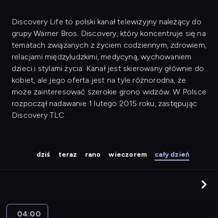
Discovery Life to polski kanał telewizyjny należący do
grupy Warner Bros. Discovery, który koncentruje się na
tematach związanych z życiem codziennym, zdrowiem,
relacjami międzyludzkimi, medycyną, wychowaniem
dzieci i stylami życia. Kanał jest skierowany głównie do
kobiet, ale jego oferta jest na tyle różnorodna, że
może zainteresować szerokie grono widzów. W Polsce
rozpoczął nadawanie 1 lutego 2015 roku, zastępując
Discovery TLC.
dziś
teraz
rano
wieczorem
cały dzień
04:00
Beauty