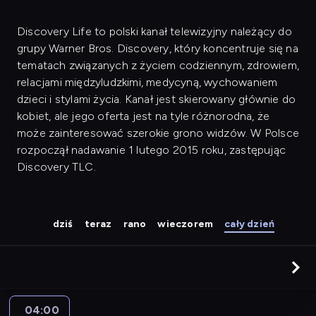
Discovery Life to polski kanał telewizyjny należący do
grupy Warner Bros. Discovery, który koncentruje się na
tematach związanych z życiem codziennym, zdrowiem,
relacjami międzyludzkimi, medycyną, wychowaniem
dzieci i stylami życia. Kanał jest skierowany głównie do
kobiet, ale jego oferta jest na tyle różnorodna, że
może zainteresować szerokie grono widzów. W Polsce
rozpoczął nadawanie 1 lutego 2015 roku, zastępując
Discovery TLC.
dziś
teraz
rano
wieczorem
cały dzień
04:00
Beauty