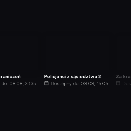
nagranie
nag
z
z
tv
tv
graniczeń
Policjanci z sąsiedztwa 2
Za kra
do: 08.08, 23:35
Dostępny do: 08.08, 15:05
więzie
Dos
j kod
Informacje o usługodawcy