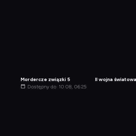
nagranie
nagranie
z
z
tv
tv
Mordercze związki 5
II wojna światowa
Dostępny do: 10.08, 06:25
Droga do zwycię
Diagnostyka
Test prędkości
Kontakt
Regula
Dostęp za granicą