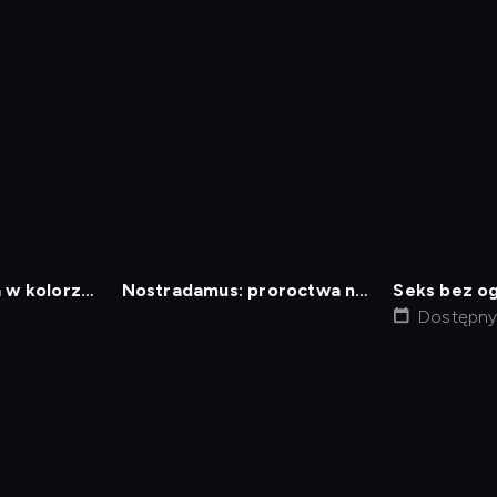
nagranie
nagranie
z
z
tv
tv
 w kolorze:
Nostradamus: proroctwa na
Seks bez o
stwa
XXI wiek
Dostępny 
min
Polityka Prywatności
Ustawienia prywatności
Zrealizu