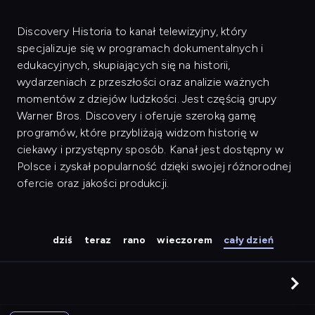
Discovery Historia to kanał telewizyjny, który
specjalizuje się w programach dokumentalnych i
edukacyjnych, skupiających się na historii,
wydarzeniach z przeszłości oraz analizie ważnych
momentów z dziejów ludzkości. Jest częścią grupy
Warner Bros. Discovery i oferuje szeroką gamę
programów, które przybliżają widzom historię w
ciekawy i przystępny sposób. Kanał jest dostępny w
Polsce i zyskał popularność dzięki swojej różnorodnej
ofercie oraz jakości produkcji.
dziś
teraz
rano
wieczorem
cały dzień