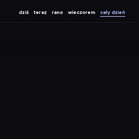
dziś
teraz
rano
wieczorem
cały dzień