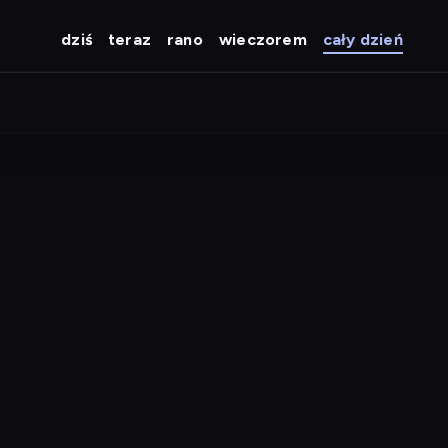
dziś
teraz
rano
wieczorem
cały dzień