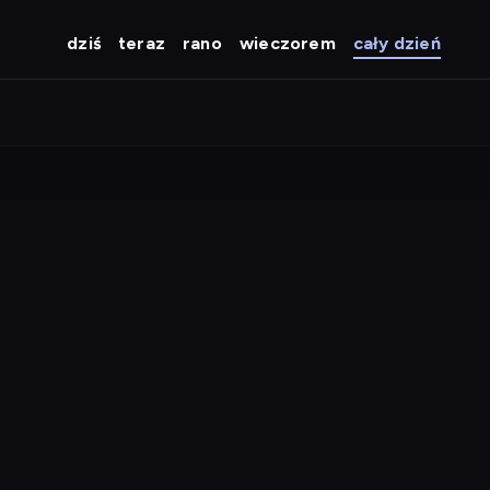
dziś
teraz
rano
wieczorem
cały dzień