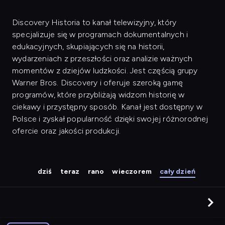
Discovery Historia to kanał telewizyjny, który
specjalizuje się w programach dokumentalnych i
edukacyjnych, skupiających się na historii,
wydarzeniach z przeszłości oraz analizie ważnych
momentów z dziejów ludzkości. Jest częścią grupy
Warner Bros. Discovery i oferuje szeroką gamę
programów, które przybliżają widzom historię w
ciekawy i przystępny sposób. Kanał jest dostępny w
Polsce i zyskał popularność dzięki swojej różnorodnej
ofercie oraz jakości produkcji.
dziś
teraz
rano
wieczorem
cały dzień