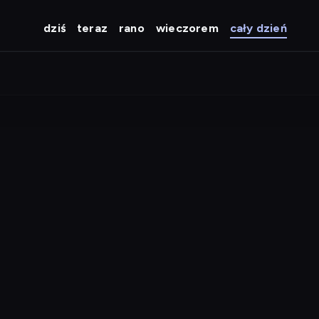
dziś
teraz
rano
wieczorem
cały dzień