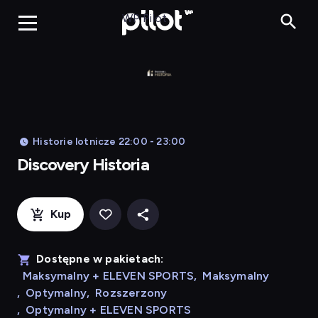
Discover
WP Pilot
Historie lotnicze 22:00 - 23:00
Discovery Historia
Kup
Dostępne w pakietach:
Maksymalny + ELEVEN SPORTS
,
Maksymalny
,
Optymalny
,
Rozszerzony
,
Optymalny + ELEVEN SPORTS