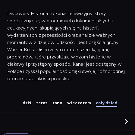
Discovery Historia to kanał telewizyjny, który
specjalizuje się w programach dokumentalnych i
edukacyjnych, skupiających się na historii,
wydarzeniach z przeszłości oraz analizie ważnych
momentów z dziejów ludzkości. Jest częścią grupy
Warner Bros. Discovery i oferuje szeroką gamę
programów, które przybliżają widzom historię w
ciekawy i przystępny sposób. Kanał jest dostępny w
Polsce i zyskał popularność dzięki swojej różnorodnej
ofercie oraz jakości produkcji.
dziś
teraz
rano
wieczorem
cały dzień