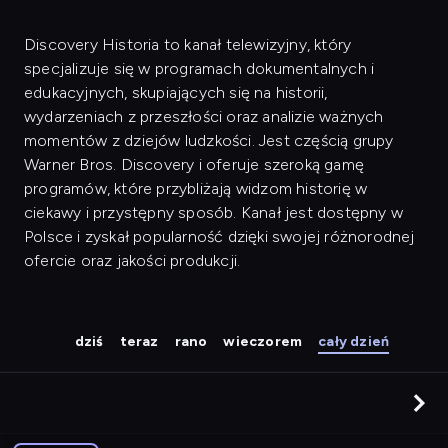
Discovery Historia to kanał telewizyjny, który
specjalizuje się w programach dokumentalnych i
edukacyjnych, skupiających się na historii,
wydarzeniach z przeszłości oraz analizie ważnych
momentów z dziejów ludzkości. Jest częścią grupy
Warner Bros. Discovery i oferuje szeroką gamę
programów, które przybliżają widzom historię w
ciekawy i przystępny sposób. Kanał jest dostępny w
Polsce i zyskał popularność dzięki swojej różnorodnej
ofercie oraz jakości produkcji.
dziś
teraz
rano
wieczorem
cały dzień