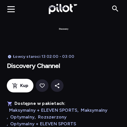
Discove
WP Pilot
Łowcy staroci 13 02:00 - 03:00
Discovery Channel
Kup
Dostępne w pakietach:
Maksymalny + ELEVEN SPORTS
,
Maksymalny
,
Optymalny
,
Rozszerzony
,
Optymalny + ELEVEN SPORTS