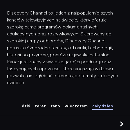
Discovery Channel to jeden z najpopularniejszych
kanałów telewizyjnych na świecie, który oferuje
szeroką gamę programów dokumentalnych,
edukacyjnych oraz rozrywkowych. Skierowany do
szerokiej grupy odbiorców, Discovery Channel
porusza różnorodne tematy, od nauki, technologii,
historii po przyrodę, podróże i zjawiska naturalne.
Kanał jest znany z wysokiej jakości produkcji oraz
fascynujących opowieści, które angażują widzów i
pozwalają im zgłębiać interesujące tematy z różnych
dziedzin.
dziś
teraz
rano
wieczorem
cały dzień