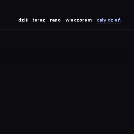
dziś
teraz
rano
wieczorem
cały dzień