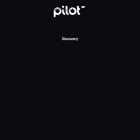
ry Channel, Oglądaj w WP Pilot
WP Pilot